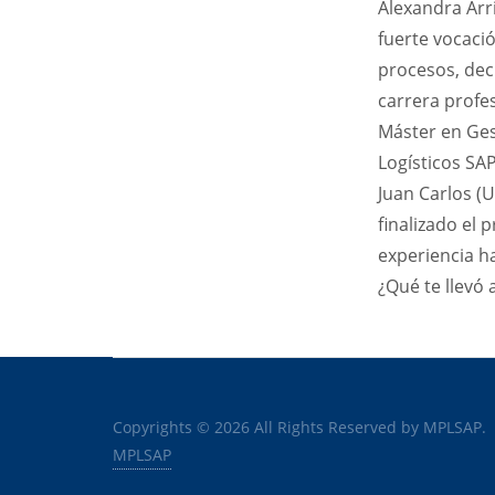
Alexandra Arr
fuerte vocació
procesos, deci
carrera profes
Máster en Ges
Logísticos SA
Juan Carlos (U
finalizado el
experiencia h
¿Qué te llevó 
Copyrights © 2026 All Rights Reserved by MPLSAP.
MPLSAP