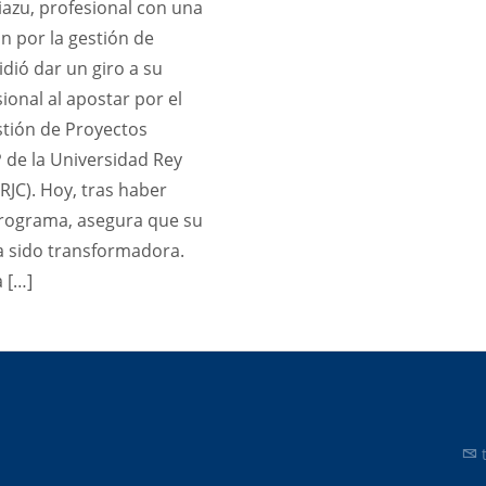
iazu, profesional con una
n por la gestión de
dió dar un giro a su
ional al apostar por el
tión de Proyectos
P de la Universidad Rey
RJC). Hoy, tras haber
 programa, asegura que su
a sido transformadora.
a […]
t