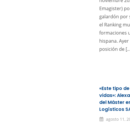
noviembre 202
Emagister) po
galardón por 
el Ranking mu
formaciones u
hispana. Ayer
posición de […
«Este tipo d
vidas»: Alex
del Máster e
Logísticos S
agosto 11, 2