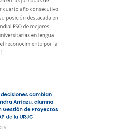
5 en las jornadas de
r cuarto año consecutivo
su posición destacada en
ndial FSO de mejores
niversitarias en lengua
 el reconocimiento por la
]
e decisiones cambian
andra Arriazu, alumna
n Gestión de Proyectos
AP de la URJC
025